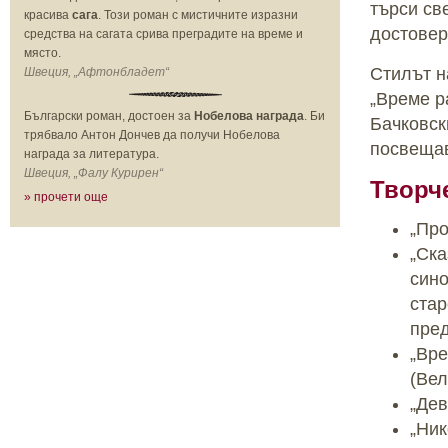
търси св
красива
сага
. Този роман с мистичните изразни
достовер
средства на сагата срива преградите на време и
място.
Стилът н
Швеция, „Афтонбладет“
„Време р
Български роман, достоен за
Нобелова награда
. Би
Бачковск
трябвало Антон Дончев да получи Нобелова
посвещав
награда за литература.
Швеция, „Фалу Курирен“
Творч
» прочети още
„Про
„Ска
сино
стар
пред
„Вре
(Вел
„Дев
„Ник