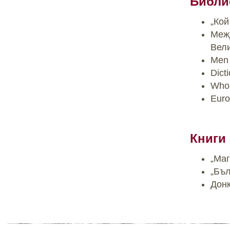
Библи
„Кой
Межд
Вел
Men 
Dict
Who’
Euro
Книги 
„Маг
„Бъл
Донк