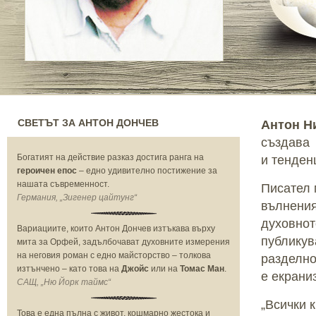
СВЕТЪТ ЗА АНТОН ДОНЧЕВ
Антон Н
създава 
Богатият на действие разказ достига ранга на
и тенден
героичен епос
– едно удивително постижение за
нашата съвременност.
Писател 
Германия, „Зигенер цайтунг“
вълнения
духовнот
Вариациите, които Антон Дончев изтъкава върху
публикув
мита за Орфей, задълбочават духовните измерения
на неговия роман с едно майсторство – толкова
разделно
изтънчено – като това на
Джойс
или на
Томас Ман
.
е екрани
САЩ, „Ню Йорк таймс“
„Всички к
Това е една пълна с живот, кошмарно жестока и