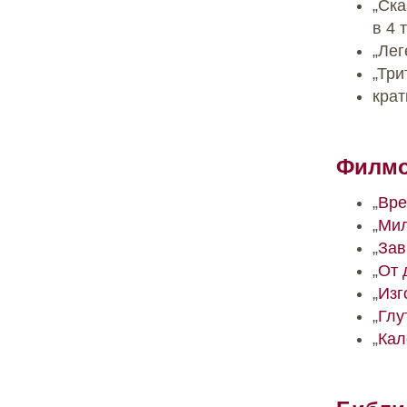
„Ска
в 4 
„Лег
„Три
крат
Филмо
„
Вре
„
Мил
„
Зав
„
От 
„
Изг
„
Глу
„
Кал