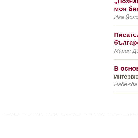
„Позна
моя би
Ива Йоло
Писате
българ
Мария Ди
В осно
Интервю
Надежда 