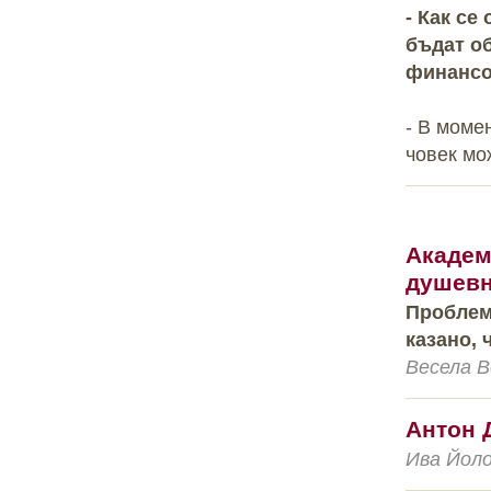
- Как се
бъдат о
финансо
- В моме
човек мо
Академ
душевн
Проблемъ
казано, 
Весела В
Антон 
Ива Йолов