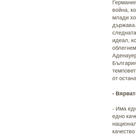
Германия
война, к
млади хо
държава.
следната
идеал, к
облегнем
Аденауер
България
темповет
от остан
- Вярват
- Има ед
едно кач
национал
качество