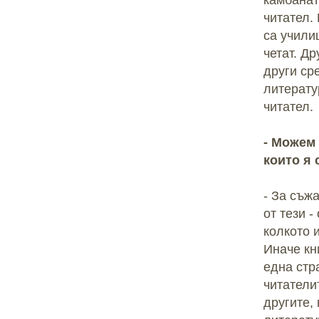
камбанат
читател.
са учили
четат. Д
други ср
литерату
читател.
- Можем 
които я
- За съж
от тези 
колкото 
Иначе кн
една стр
читателит
другите,