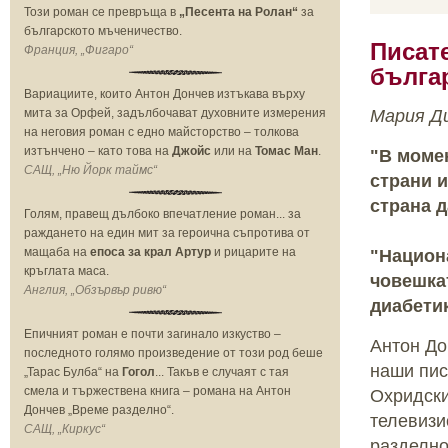
Този роман се превръща в
„
Песента на Ролан
“
за
българското мъченичество.
Писат
Франция, „Фигаро“
бълга
Вариациите, които Антон Дончев изтъкава върху
мита за Орфей, задълбочават духовните измерения
Мария Ди
на неговия роман с едно майсторство – толкова
изтънчено – като това на
Джойс
или на
Томас Ман
.
"В момен
САЩ, „Ню Йорк таймс“
страни и
страна д
Голям, правещ дълбоко впечатление роман... за
раждането на един мит за героична съпротива от
мащаба на
епоса за крал Артур
и рицарите на
"Национ
кръглата маса.
човешкат
Англия, „Обзървър ривю“
диабетик
Епичният роман е почти загинало изкуство –
Антон До
последното голямо произведение от този род беше
наши пис
„Тарас Булба“ на
Гогол
... Такъв е случаят с тая
смела и тържествена книга – романа на Антон
Охридски
Дончев „Време разделно“.
телевизи
САЩ, „Киркус“
разделно