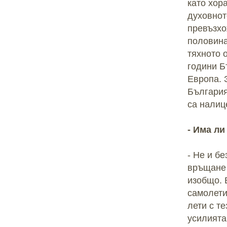
като хора
духовнот
превъзхо
половина
тяхното 
години Б
Европа. 
България
са налиц
- Има ли
- Не и б
връщане 
изобщо. 
самолети 
лети с т
усилията