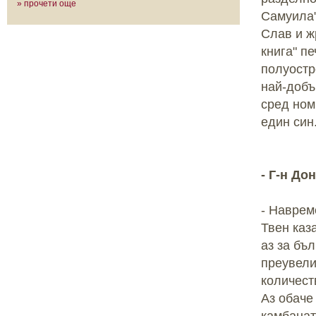
» прочети още
Самуила"
Слав и ж
книга" п
полуостр
най-добъ
сред ном
един син
- Г-н До
- Наврем
Твен каз
аз за бъ
преувели
количест
Аз обаче