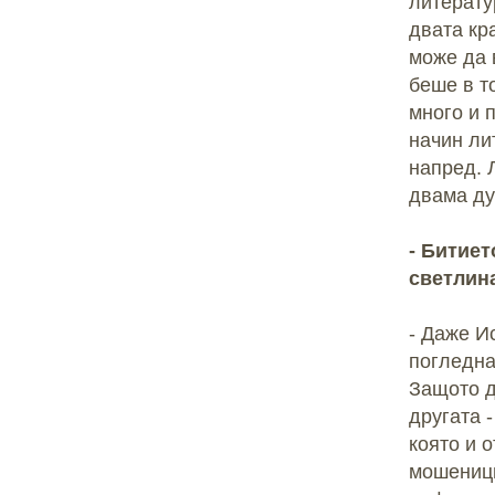
литерату
двата кр
може да 
беше в то
много и 
начин ли
напред. 
двама ду
- Битиет
светлин
- Даже И
погледнал
Защото д
другата 
която и 
мошеници