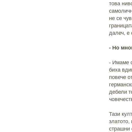
това нив
самоличн
не се чув
границат
далеч, е
- Но мн
- Имаме 
биха вди
повече о
германск
дебели т
човечест
Тази култ
златото, 
страшни 