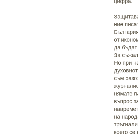
цифра.
Защитава
ние писа
България
от иконо
да бъдат
За съжал
Но при н
духовнот
съм разг
журналис
нямате п
въпрос з
навремет
на народ
тръгнали
което се