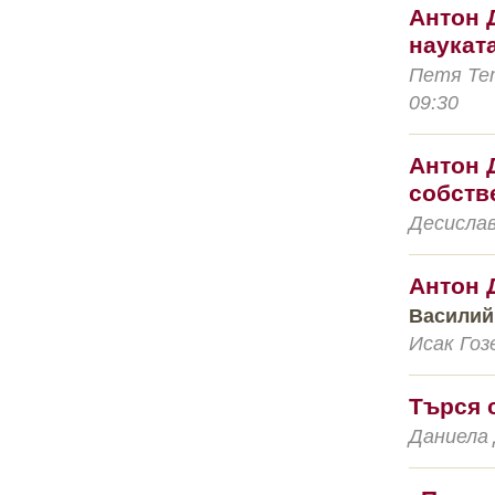
Антон 
наукат
Петя Тет
09:30
Антон 
собств
Десислав
Антон 
Василий
Исак Гоз
Търся 
Даниела 