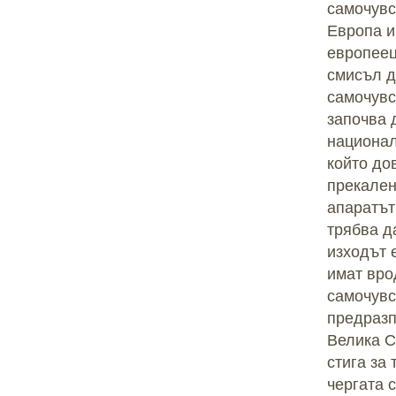
самочувс
Европа и
европеец
смисъл д
самочувс
започва 
национал
който до
прекален
апаратът
трябва да
изходът 
имат вро
самочувс
предразп
Велика С
стига за
чергата 