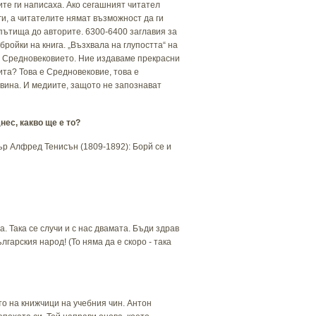
ите ги написаха. Ако сегашният читател
иги, а читателите нямат възможност да ги
 пътища до авторите. 6300-6400 заглавия за
бройки на книга. „Възхвала на глупостта“ на
з Средновековието. Ние издаваме прекрасни
чита? Това е Средновековие, това е
вина. И медиите, защото не запознават
нес, какво ще е то?
сър Алфред Тенисън (1809-1892): Борй се и
 Така се случи и с нас двамата. Бъди здрав
арския народ! (То няма да е скоро - така
о на книжчици на учебния чин. Антон