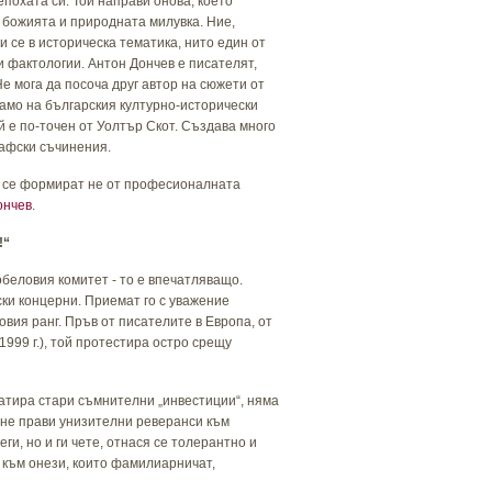
епохата си. Той направи онова, което
 божията и природната милувка. Ние,
и се в историческа тематика, нито един от
и фактологии. Антон Дончев е писателят,
Не мога да посоча друг автор на сюжети от
само на българския културно-исторически
й е по-точен от Уолтър Скот. Създава много
рафски съчинения.
о се формират не от професионалната
ончев
.
!
“
беловия комитет - то е впечатляващо.
ски концерни. Приемат го с уважение
вия ранг. Пръв от писателите в Европа, от
999 г.), той протестира остро срещу
лоатира стари съмнителни „инвестиции“, няма
и не прави унизителни реверанси към
и, но и ги чете, отнася се толерантно и
към онези, които фамилиарничат,