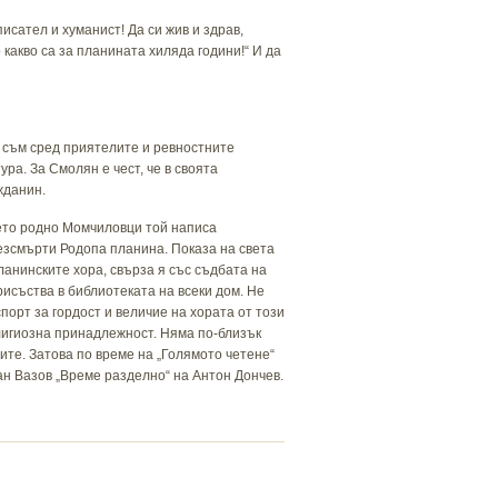
исател и хуманист! Да си жив и здрав,
 какво са за планината хиляда години!“ И да
н съм сред приятелите и ревностните
ра. За Смолян е чест, че в своята
жданин.
оето родно Момчиловци той написа
езсмърти Родопа планина. Показа на света
анинските хора, свърза я със съдбата на
исъства в библиотеката на всеки дом. Не
порт за гордост и величие на хората от този
елигиозна принадлежност. Няма по-близък
ите. Затова по време на „Голямото четене“
ван Вазов „Време разделно“ на Антон Дончев.