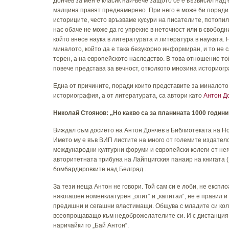
Дончев за мен е класик най-вече защото се е възвисил над 
малцина правят преднамерено. При него е може би поради
историците, често връзваме кусури на писателите, потопил
нас обаче не може да го упрекне в неточност или в свободн
който внесе наука в литературата и литература в науката. 
миналото, който да е така безукорно информиран, и то не 
терен, а на европейското наследство. В това отношение то
повече представа за вечност, отколкото мнозина историог
Една от причините, поради които представите за миналот
историография, а от литературата, са автори като
Антон Д
Николай Стоянов:
„
Но какво са за планината 1000 години
Виждал съм досието на Антон Дончев в Библиотеката на Но
Името му е във ВИП листите на много от големите издател
международни културни форуми и европейски колеги от него
авторитетната трибуна на Лайпцигския панаир на книгата (1
бомбардировките над Белград...
За тези неща Антон не говори. Той сам си е лоби, не експ
някогашен номенклатурен „опит“ и „капитал“, не е правил 
предишни и сегашни властимащи. Общува с младите си колег
всеопрощаващо към недоброжелателите си. И с дистанция 
наричайки го „Бай Антон“.