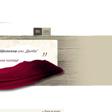
BG
EN
а
Шолохов
или „Делба“
нске похляди“
» Виж всички