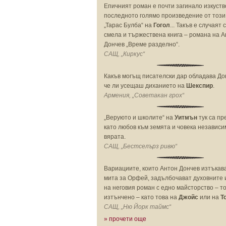
Епичният роман е почти загинало изкуств
последното голямо произведение от този
„Тарас Булба“ на
Гогол
... Такъв е случаят 
смела и тържествена книга – романа на 
Дончев „Време разделно“.
САЩ, „Киркус“
Какъв могъщ писателски дар обладава До
че ли усещаш диханието на
Шекспир
.
Армения, „Советакан грох“
„Веруюто и школите“ на
Уитмън
тук са п
като любов към земята и човека независи
вярата.
САЩ, „Бестселърз ривю“
Вариациите, които Антон Дончев изтъкав
мита за Орфей, задълбочават духовните
на неговия роман с едно майсторство – т
изтънчено – като това на
Джойс
или на
Т
САЩ, „Ню Йорк таймс“
» прочети още