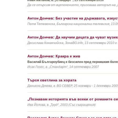
Иван Матанов, в. „Стандарт“, 13 септември 2010
Да се отърсим от вцепенението, призовава авторът на „
Антон Дончев: Без участие на държавата, изкус
Петя Тетевенска, Българска национална телевизия, 13.09.
Антон Дончев: Да научим децата да чуват музик
Десислава Конакчийска, ЗонаBG.info, 13 септември 2010 г.
Антон Дончев: Кракра е жив
Василий Българоубиец е безсилен пред пернишкия боля
Исак Гозес, в. „Стандарт“, 14 септември 2007
Търся светлина за хората
Даниела Дочева, в. BG СЕВЕР, 25 ноември - 1 декември 2005 
„Познавам историята във всеки от романите си
Ива Йолова, в. „Труд“, 2003 (Със съкращения)