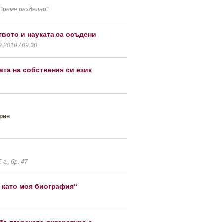
Време разделно“
твото и науката са осъдени
2010 / 09:30
ата на собствения си език
рин
г., бр. 47
 като моя биография“