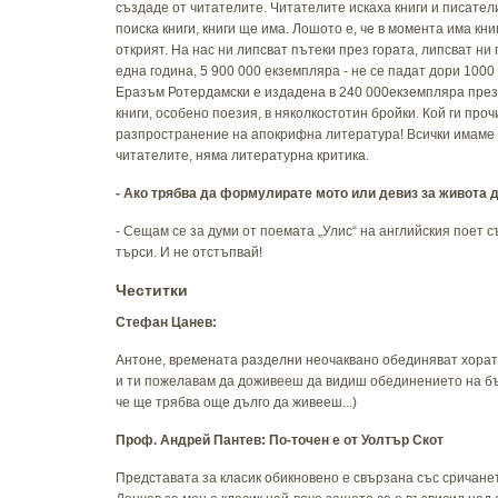
създаде от читателите. Читателите искаха книги и писател
поиска книги, книги ще има. Лошото е, че в момента има кн
открият. На нас ни липсват пътеки през гората, липсват ни
една година, 5 900 000 екземпляра - не се падат дори 1000 
Еразъм Ротердамски е издадена в 240 000екземпляра пре
книги, особено поезия, в няколкостотин бройки. Кой ги про
разпространение на апокрифна литература! Всички имаме 
читателите, няма литературна критика.
- Ако трябва да формулирате мото или девиз за живота д
- Сещам се за думи от поемата „Улис“ на английския поет 
търси. И не отстъпвай!
Честитки
Стефан Цанев:
Антоне, времената разделни неочаквано обединяват хората.
и ти пожелавам да доживееш да видиш обединението на бълг
че ще трябва още дълго да живееш...)
Проф. Андрей Пантев: По-точен е от Уолтър Скот
Представата за класик обикновено е свързана със сричанет