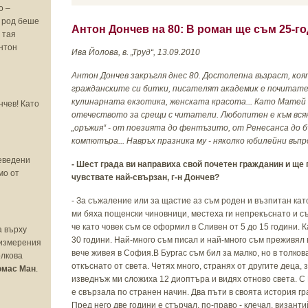
о –
 род беше
Антон Дончев на 80: В роман ще съм 25-г
с тая
Антон
Ива Йолова, в. „Труд“, 13.09.2010
Антон Дончев закръгля днес 80. Достолепна възраст, коят
гражданските си битки, писателят академик е почитате
кулинарната екзотика, женската красота... Като Матей
нчев! Като
отечеството за срещи с читатели. Любопитен е към вся
„
оръжия
“
- от поезията до фентъзито, от Ренесанса до б
компютъра... Навръх празника му - няколко юбилейни въпр
реведени
- Шест града ви направиха свой почетен гражданин и ще п
мо от
чувствате най-свързан, г-н Дончев?
- За съжаление или за щастие аз съм роден и възпитан като
ми бяха пощенски чиновници, местеха ги непрекъснато и съм
че като човек съм се оформил в Сливен от 5 до 15 години. К
а върху
30 години. Най-много съм писал и най-много съм преживял 
 измерения
вече живея в София.В Бургас съм бил за малко, но в толков
олкова
откъснато от света. Четях много, странях от другите деца,
омас Ман
.
изведнъж ми сложиха 12 диоптъра и видях отново света. С
е свързала по странен начин. Два пъти в своята история гр
Пред него две години е стърчал, по-право - клечал, визант