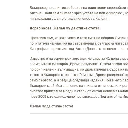
Всъщност, не е ли това образът на един голям европейски п
Антоне! Нали сам си казал чрез устата на поп Алигорко: „Но
ни зарадваш с дълго очаквания епос за Калоян!
Дора Янкова: Желая му да стигне стоте!
Щастлива съм, че като човек и като кмет на община Смоля
почитатели на класика на съвременната българска литерату
биография е приютил акад. Антон Дончев като почетен гра
Известно е на всички мои земляци, че само за 41 дена в м
знаменитата си творба „Време разделно“. С този роман об
по оригинален и вълнуващ начин драматичната съдба на пл
тяхното българско отечество. Романът „Време разделно“ пр
само първото, а и редица следващи издания. Той е като пас
български край, без значение на тяхната етническа или р
писател приятел за млади и стари от Антон Дончев в Родоп
през 2009 г. те единодушно поставиха до „Под игото“ на И
Желая му да стигне стоте!