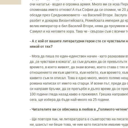
очи нататък - водил е огромна армия. Много ми се иска Перн
споменава името отново! А пък София да си спомни, че 20 
обсади през Средновековието - на Василий Втори. Заслуга 
разбит и докарва Византийската, Ромейската империя до кр
велик император е бил Василий Втори, няма да проумеем ни
Самуил и на неговите хора. Така че - свързан съм с всички т
- А с кой от вашите литературни герои сте се чувствали 
някой от тях?
- Мога да пиша по един-единствен начин - като разказвам 
да „се чувствам в кожата“, аз съм длъжен да се превъплътя
времето, в което живеят, да знам всичко, което става с тях и
отношението им към цветята, към небето, към времето, към 
каквито съм ги описал. Това е едно много, много голямо не
романа написах от името на старци. И всеки път, преди да
си направя бръчки, да се прегърбя и дълго време да се пре
100 години гледа назад какво е преживял. Грешка направих
сега, ще избера да бъде най-много на 25 години.
- Читателите ви се обясниха в любов в
„
Голямото четене
- Ще повторя пак, че литературата е съавторство на писат
ни, шансът ни беше това, че ние като писатели имахме чу