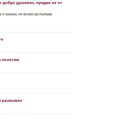
е добре душевно, нуждае се от
 е казано, че всеки заслужава
те
а полетим
н разказвач