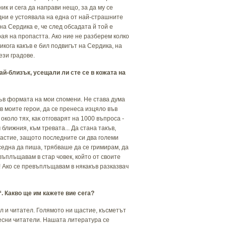
ик и сега да направи нещо, за да му се
дни е устоявала на една от най-страшните
на Сердика е, че след обсадата й той е
ая на пропастта. Ако ние не разберем колко
кога какъв е бил подвигът на Сердика, на
ези градове.
най-близък, усещали ли сте се в кожата на
във формата на мои спомени. Не става дума
 в моите герои, да се пренеса изцяло във
 около тях, как отговарят на 1000 въпроса -
ближния, към тревата... Да стана такъв,
щастие, защото последните си два големи
 седна да пиша, трябваше да се гримирам, да
въплъщавам в стар човек, който от своите
! Ако се превъплъщавам в някакъв разказвач
“
. Какво ще им кажете вие сега?
ел и читател. Голямото ни щастие, късметът
десни читатели. Нашата литература се