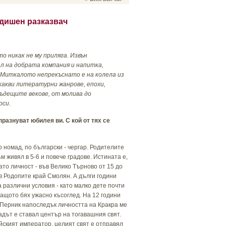
одишен разказвач
о никак не му приляга. Извън
л на добрата компания и напитка,
 Миткалото непрекъснато е на колела из
какви литературни жанрове, епохи,
ъдещите векове, от молива до
оси
.
разнуват юбилея ви. С кой от тях се
 номад, по български - чергар. Родителите
 живял в 5-6 и повече градове. Истината е,
ато личност - във Велико Търново от 15 до
в Родопите край Смолян. А дълги години
а различни условия - като малко дете почти
 защото бях ужасно късоглед. На 12 години
 Перник напоследък личността на Кракра ме
адът е ставал център на тогавашния свят.
ийският император, целият свят е отправял