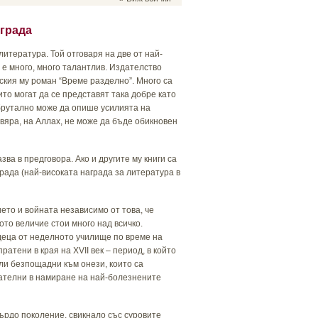
аграда
итература. Той отговаря на две от най-
 е много, много талантлив. Издателство
кия му роман “Време разделно”. Много са
ито могат да се представят така добре като
е брутално може да опише усилията на
вяра, на Аллах, не може да бъде обикновен
ва в предговора. Ако и другите му книги са
рада (най-високата награда за литература в
ето и войната независимо от това, че
то величие стои много над всичко.
 деца от неделното училище по време на
атени в края на XVII век – период, в който
ли безпощадни към онези, които са
тателни в намиране на най-болезнените
ърдо поколение, свикнало със суровите