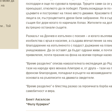
то може да
господари и още по-суровата природа. Турците сами са се у
 на
прекършат, отколкото да ги победят. Превъзхождащи ги по с
църквите и построяват на тяхно място джамии. Красивите 
лицата си, пъстроцветните дрехи били забранени. Но в съ
същия бог дори когато го наричали Аллах. Жителите на д
и... Той
вътрешно останали същите.
Разказът на Дончев е изпълнен с поезия – и когато възпява
изобилства с кръв и насилие, а създава впечатление за не
благодарение на изпълненото с гордост държание на план
унищожаване. Да се оставят да бъдат одрани живи, е почти 
привилегия, почти празник на фона на всички горящи наоко
“Време разделно” описва наказателната експедиция до Родо
тази на народа чрез монаха Алигорко и, от друга – тази н
френски благородник, попаднал в ръцете на мохамеданите 
основата на ръкописите на двамата свидетели.
“Време разделно” е блестящ разказ за героичната борба на
самобитност и вяра.
Бенгт Акселсон
“Фалу Курирен”