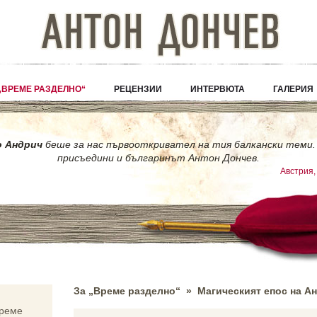
„ВРЕМЕ РАЗДЕЛНО“
РЕЦЕНЗИИ
ИНТЕРВЮТА
ГАЛЕРИЯ
о Андрич
беше за нас първооткривател на тия балкански теми. 
присъедини и българинът Антон Дончев.
Австрия,
За „Време разделно“ » Магическият епос на А
Време